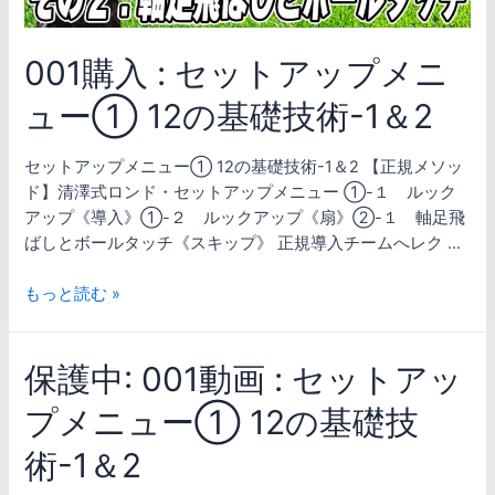
プ
メ
001購入 : セットアップメニ
ニ
ュ
ュー① 12の基礎技術-1＆2
ー
①
セットアップメニュー① 12の基礎技術-1＆2 【正規メソッ
12
ド】清澤式ロンド・セットアップメニュー ①-１ ルック
の
アップ《導入》①-２ ルックアップ《扇》②-１ 軸足飛
基
ばしとボールタッチ《スキップ》 正規導入チームへレク …
礎
技
もっと読む »
術-1
＆
2
保護中: 001動画 : セットアッ
プメニュー① 12の基礎技
術-1＆2