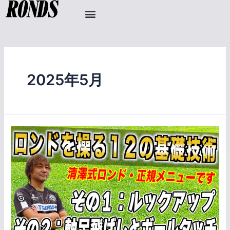
内
容
を
ス
キ
ッ
2025年5月
プ
001
購
入
:
セ
ッ
ト
ア
ッ