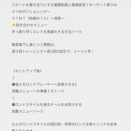
②ゲートを置き去りにする基礎知識と基礎感覚ＴＲ〜ゲート周りの
６つのポジショニング〜
③７対７（前線の７人）〜渦巻〜
抱き合わせメニュー
手っ取り早くロンドを表面化する方法①～④
無意識下に身につく期間は、
週３回トレーニング＋週1回の試合で、２〜３ヶ月！
《セットアップ後》
↓
●個人をロンドプレーヤーへ変貌させる】
覚醒メニューへの準備ＴＲ①〜④
↓
●ロンドスタイルを操るチームを出現させる
覚醒メニュー①〜③
以上がロンドスタイルの設計図・清澤式ロンド正規メソッドの全体
像となります。