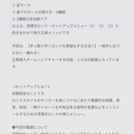
② 逆マーク
③ 面でのボールの受け方・2種類
④ 2種類の逆自動ドア
以上は、清澤式ロンド・セットアップメニュー（1）（2）（3）と
抱き合わせで施す正規メソッドです。
今回は、【手っ取り早くロンドを表面化する方法①】～相手に近づ
かない・離れる～
正規導入チームへレクチャーする内容、２８分の動画となっていま
す。
《セットアップとは？》
初期設定のことです。
ロンドスタイルのサッカーを身につけるにあたり基礎的な知識、感
覚、技術、一瞬でイメージを共有出来る独特の言葉などをインスト
ールするための清澤式ロンドの導入メニュー。
●今回の動画について
清澤式ロンドは、地域レベルから、ジュニアからシニア、みんなが