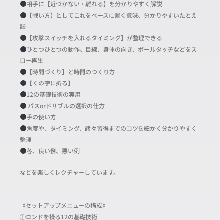
相手に【近づかない・離れる】を分かりやすく解説
【戦い方】としてこれをベースに置く意味、分かりやすいたとえ
話
【攻撃スイッチを入れるタイミング】が整理できる
ひとつひとつの動作、目線、身体の向き、ボールタッチなどをス
ロー再生
【時間づくり】と時間のつくり方
【くの字に折る】
12の基礎技術の実用
パスorドリブルの選択の仕方
手の使い方
角度や、タイミング、諸々習得までのコツを細かく分かりやすく
整理
各、良い例、悪い例
などを楽しくレクチャーしています。
《セットアップメニューの構成》
①ロンドを操る12の基礎技術