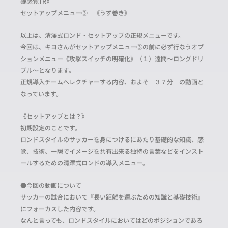
礎感覚TR》
セットアップメニュー③ 《うず巻き》
以上は、清澤式ロンド・セットアップの正規メニューです。
今回は、キヨさんがセットアップメニュー③の前に必ず行なうオプ
ションメニュー《攻撃スイッチの明確化》（１）遠間～ロングドリ
ブル～となります。
正規導入チームへレクチャーする内容、およそ ３７分 の動画と
なっています。
《セットアップとは？》
初期設定のことです。
ロンドスタイルのサッカーを身につけるにあたり基礎的な知識、感
覚、技術、一瞬でイメージを共有出来る独特の言葉などをインスト
ールするための清澤式ロンドの導入メニュー。
●今回の動画について
サッカーの試合において『長い距離を運ぶための知識と基礎技術』
にフォーカスした内容です。
なんと言っても、ロンドスタイルにおいてはどのポジションであろ