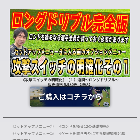
《攻撃スイッチの明確化》（１）遠間～ロングドリブル～
販売価格 5,980円（税込）
セットアップメニュー① 《ロンドを操る12の基礎技術》
セットアップメニュー② 《ゲートを置き去りにする基礎知識と基