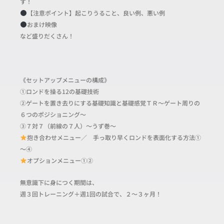
す！
【注意ポイント】起こりうること、良い例、悪い例
おまけ映像
など盛りだくさん！
《セットアップメニューの構成》
①ロンドを操る12の基礎技術
②ゲートを置き去りにする基礎知識と基礎感覚ＴＲ〜ゲート周りの
６つのポジショニング〜
③７対７（前線の７人）〜うず巻〜
抱き合わせメニュー／ 手っ取り早くロンドを表面化する方法①
～④
オプションメニュー①②
無意識下に身につく期間は、
週３回トレーニング＋週1回の試合で、２〜３ヶ月！