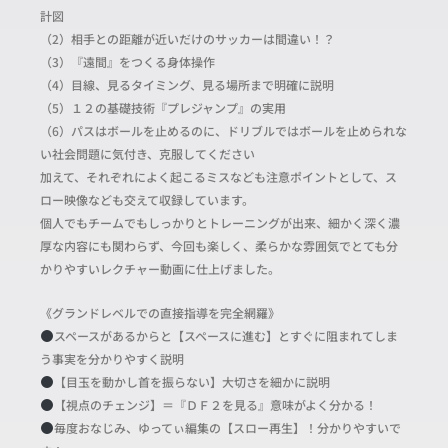
計図
（2）相手との距離が近いだけのサッカーは間違い！？
（3）『遠間』をつくる身体操作
（4）目線、見るタイミング、見る場所まで明確に説明
（5）１２の基礎技術『プレジャンプ』の実用
（6）パスはボールを止めるのに、ドリブルではボールを止められな
い社会問題に気付き、克服してください
加えて、それぞれによく起こるミスなども注意ポイントとして、ス
ロー映像なども交えて収録しています。
個人でもチームでもしっかりとトレーニングが出来、細かく深く濃
厚な内容にも関わらず、今回も楽しく、柔らかな雰囲気でとても分
かりやすいレクチャー動画に仕上げました。
《グランドレベルでの直接指導を完全網羅》
スペースがあるからと【スペースに進む】とすぐに阻まれてしま
う事実を分かりやすく説明
【目玉を動かし首を振らない】大切さを細かに説明
【視点のチェンジ】＝『ＤＦ２を見る』意味がよく分かる！
毎度おなじみ、ゆってぃ編集の【スロー再生】！分かりやすいで